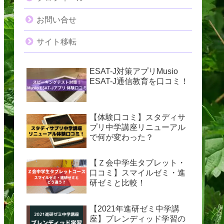
お問い合せ
サイト移転
ESAT-J対策アプリMusio
ESAT-J通信教育を口コミ！
【体験口コミ】スタディサ
プリ中学講座リニューアル
で何が変わった？
【Ｚ会中学生タブレット・
口コミ】スマイルゼミ・進
研ゼミと比較！
【2021年進研ゼミ中学講
座】ブレンディッド学習の