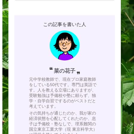
この記事を書いた人
菜の花子
元中学校教師で、現在プロ家庭教師
をしている50代です。専門は英語で
す。人を教える立場にありますが、
受験勉強は予備校や塾に頼らず、独
学・自学自習でするのがベストだと
考えています。
その気持ちが通じたのか、我が家の
経済状態を心配してくれたのか、息
子は予備校・塾なしで、理系難関の
国立東京工業大学（現 東京科学大）