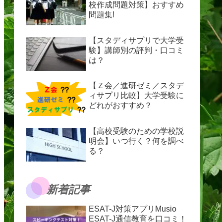
校作成問題対策】おすすめ
問題集!
【スタディサプリで大学受
験】講師別の評判・口コミ
は？
【Ｚ会／進研ゼミ／スタデ
ィサプリ比較】大学受験に
どれがおすすめ？
【高校受験のための学校説
明会】いつ行く？何を調べ
る？
新着記事
ESAT-J対策アプリMusio
ESAT-J通信教育を口コミ！