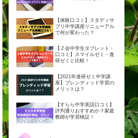
【体験口コミ】スタディサ
プリ中学講座リニューアル
で何が変わった？
【Ｚ会中学生タブレット・
口コミ】スマイルゼミ・進
研ゼミと比較！
【2021年進研ゼミ中学講
座】ブレンディッド学習の
メリットは？
【すらら中学英語口コミ】
評判通りおすすめか？家庭
教師が学習検証！