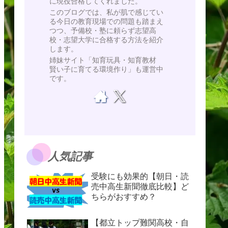
に現役合格してくれました。
このブログでは、私が肌で感じてい
る今日の教育現場での問題も踏まえ
つつ、予備校・塾に頼らず志望高
校・志望大学に合格する方法を紹介
します。
姉妹サイト「知育玩具・知育教材
賢い子に育てる環境作り」も運営中
です。
人気記事
受験にも効果的【朝日・読
売中高生新聞徹底比較】ど
ちらがおすすめ？
【都立トップ難関高校・自