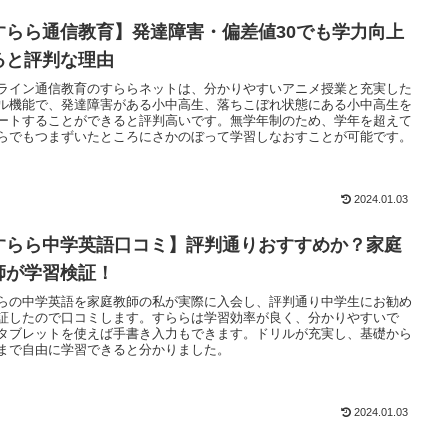
すらら通信教育】発達障害・偏差値30でも学力向上
ると評判な理由
ライン通信教育のすららネットは、分かりやすいアニメ授業と充実した
ル機能で、発達障害がある小中高生、落ちこぼれ状態にある小中高生を
ートすることができると評判高いです。無学年制のため、学年を超えて
らでもつまずいたところにさかのぼって学習しなおすことが可能です。
2024.01.03
すらら中学英語口コミ】評判通りおすすめか？家庭
師が学習検証！
らの中学英語を家庭教師の私が実際に入会し、評判通り中学生にお勧め
証したので口コミします。すららは学習効率が良く、分かりやすいで
タブレットを使えば手書き入力もできます。ドリルが充実し、基礎から
まで自由に学習できると分かりました。
2024.01.03