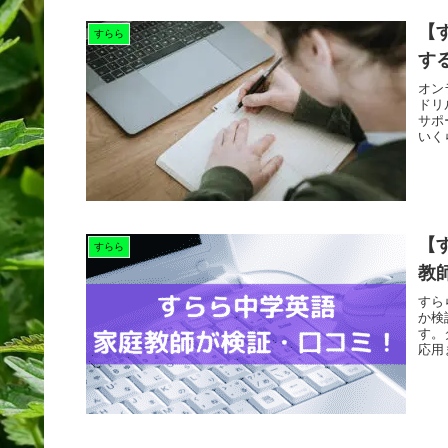
【
すらら
す
オン
ドリ
サポ
いく
【
すらら
教
すら
か検
す。
応用